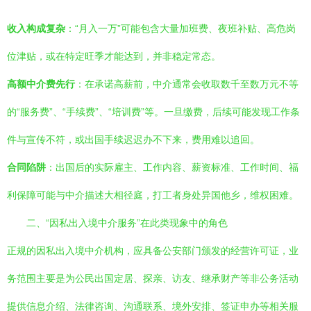
收入构成复杂
：“月入一万”可能包含大量加班费、夜班补贴、高危岗
位津贴，或在特定旺季才能达到，并非稳定常态。
高额中介费先行
：在承诺高薪前，中介通常会收取数千至数万元不等
的“服务费”、“手续费”、“培训费”等。一旦缴费，后续可能发现工作条
件与宣传不符，或出国手续迟迟办不下来，费用难以追回。
合同陷阱
：出国后的实际雇主、工作内容、薪资标准、工作时间、福
利保障可能与中介描述大相径庭，打工者身处异国他乡，维权困难。
二、“因私出入境中介服务”在此类现象中的角色
正规的因私出入境中介机构，应具备公安部门颁发的经营许可证，业
务范围主要是为公民出国定居、探亲、访友、继承财产等非公务活动
提供信息介绍、法律咨询、沟通联系、境外安排、签证申办等相关服